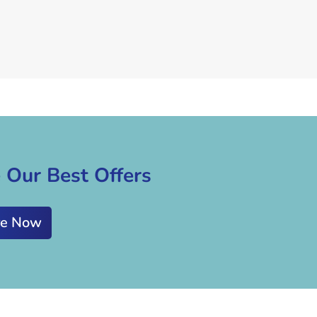
 Our Best Offers
re Now