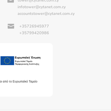

tower@cytanet.com.cy
infotower@cytanet.com.cy
accountstower@cytanet.com.cy

+35726945977
+35799420986
αι από το Ευρωπαϊκό Ταμείο