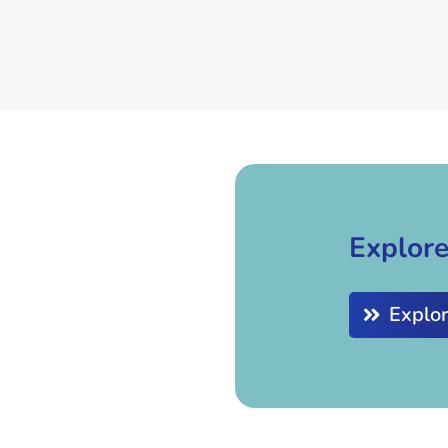
Explore
Explo