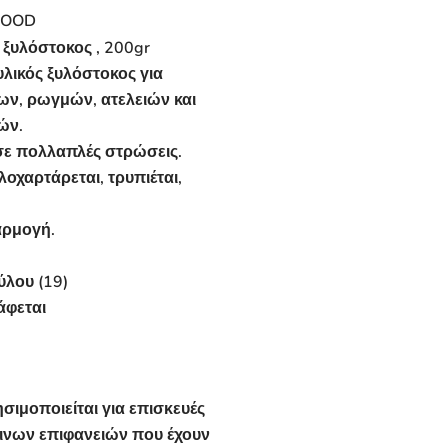
WOOD
ξυλόστοκος , 200gr
υλικός ξυλόστοκος για
ν, ρωγμών, ατελειών και
ών.
σε πολλαπλές στρώσεις.
οχαρτάρεται, τρυπιέται,
αρμογή.
ύλου (19)
άφεται
σιμοποιείται για επισκευές
λινων επιφανειών που έχουν