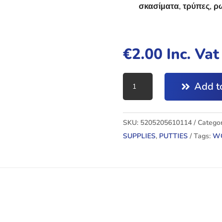
σκασίματα, τρύπες, ρ
€
2.00
Inc. Va
WOOD
Add to
PUTTY
quantity
SKU:
5205205610114
Categor
SUPPLIES
,
PUTTIES
Tags:
WO