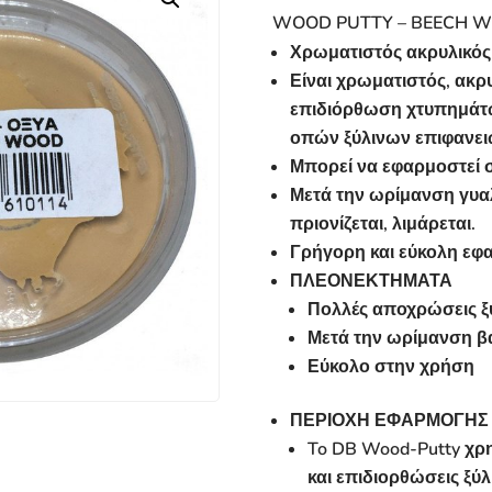
WOOD PUTTY – BEECH 
Χρωματιστός ακρυλικός 
Είναι χρωματιστός, ακρ
επιδιόρθωση χτυπημάτω
οπών ξύλινων επιφανει
Μπορεί να εφαρμοστεί 
Μετά την ωρίμανση γυαλ
πριονίζεται, λιμάρεται.
Γρήγορη και εύκολη εφ
ΠΛΕΟΝΕΚΤΗΜΑΤΑ
Πολλές αποχρώσεις ξ
Μετά την ωρίμανση β
Εύκολο στην χρήση
ΠΕΡΙΟΧΗ ΕΦΑΡΜΟΓΗΣ
To DB Wood-Putty χρη
και επιδιορθώσεις ξύ