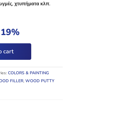
ωγμές, χτυπήματα κλπ.
t 19%
 cart
ies:
COLORS & PAINTING
OD FILLER
,
WOOD PUTTY