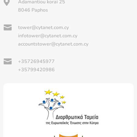

Adamantiou korai 25
8046 Paphos

tower@cytanet.com.cy
infotower@cytanet.com.cy
accountstower@cytanet.com.cy

+35726945977
+35799420986