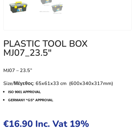
PLASTIC TOOL BOX
MJ07_23.5″
MJ07 – 23.5”
Size/Μέγεθος: 65x61x33 cm (600x340x317mm)
ISO 9001 APPROVAL
GERMANY “GS” APPROVAL
€
16.90
Inc. Vat 19%