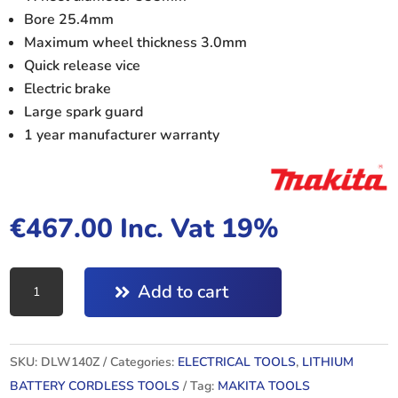
Bore 25.4mm
Maximum wheel thickness 3.0mm
Quick release vice
Electric brake
Large spark guard
1 year manufacturer warranty
€
467.00
Inc. Vat 19%
DLW140Z
Add to cart
:
CUT
OFF
SKU:
DLW140Z
Categories:
ELECTRICAL TOOLS
,
LITHIUM
SAW
BATTERY CORDLESS TOOLS
Tag:
MAKITA TOOLS