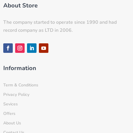
About Store
The company started to operate since 1990 and had
record company as LTD in 2006.
Information
Term & Conditions
Privacy Policy
Sevices
Offers
About Us
Contact Us