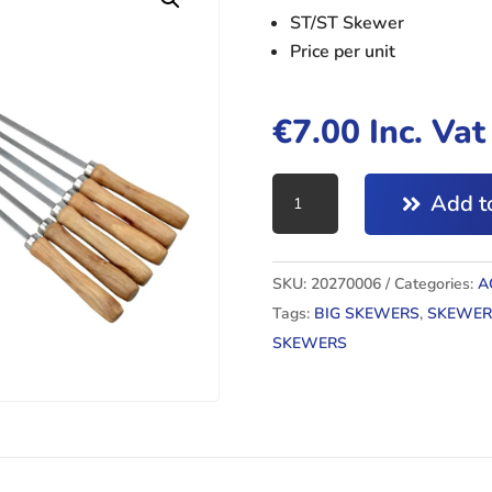
ST/ST Skewer
Price per unit
€
7.00
Inc. Va
BIG
Add to
SKEWERS
quantity
SKU:
20270006
Categories:
A
Tags:
BIG SKEWERS
,
SKEWER
SKEWERS