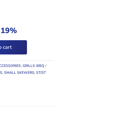
t 19%
 cart
CCESSORIES
,
GRILLS-BBQ
S
,
SMALL SKEWERS
,
ST/ST