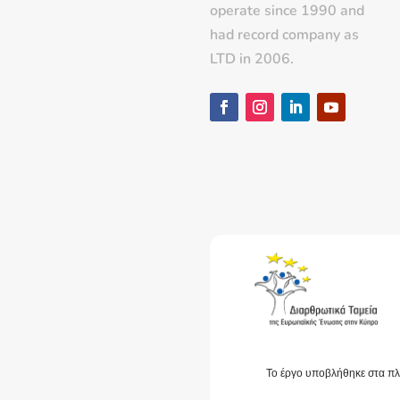
operate since 1990 and
had record company as
LTD in 2006.
Το έργο υποβλήθηκε στα πλ