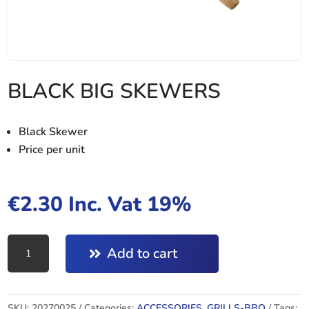
BLACK BIG SKEWERS
Black Skewer
Price per unit
€
2.30
Inc. Vat 19%
BLACK
Add to cart
BIG
SKEWERS
quantity
SKU:
20270025
Categories:
ACCESSORIES
,
GRILLS-BBQ
Tags: