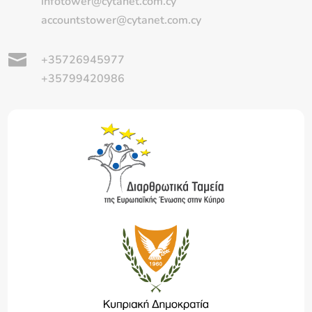
infotower@cytanet.com.cy
accountstower@cytanet.com.cy

+35726945977
+35799420986