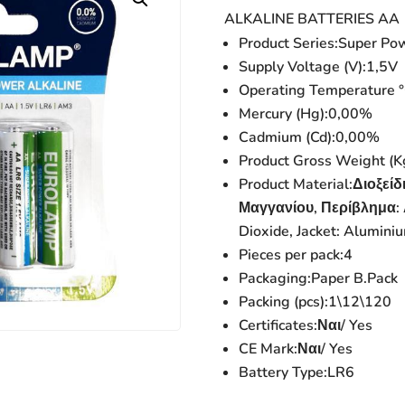
ALKALINE BATTERIES AA
Product Series:
Super Pow
Supply Voltage (V):
1,5V
Operating Temperature °
Mercury (Hg):
0,00%
Cadmium (Cd):
0,00%
Product Gross Weight (K
Product Material:
Διοξεί
Μαγγανίου, Περίβλημα: 
Dioxide, Jacket: Alumini
Pieces per pack:
4
Packaging:
Paper B.Pack
Packing (pcs):
1\12\120
Certificates:
Ναι/ Yes
CE Mark:
Ναι/ Yes
Battery Type:
LR6