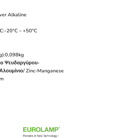
er Alkaline
C:
-20°C – +50°C
g):
0,098kg
διο Ψευδαργύρου-
Αλουμίνιο/ Zinc-Manganese
um