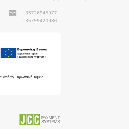

+35726945977
+35799420986
αι από το Ευρωπαϊκό Ταμείο