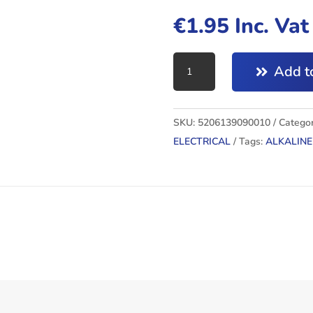
€
1.95
Inc. Va
ALKALINE
Add to
BATTERIES
AA
quantity
SKU:
5206139090010
Categor
ELECTRICAL
Tags:
ALKALINE