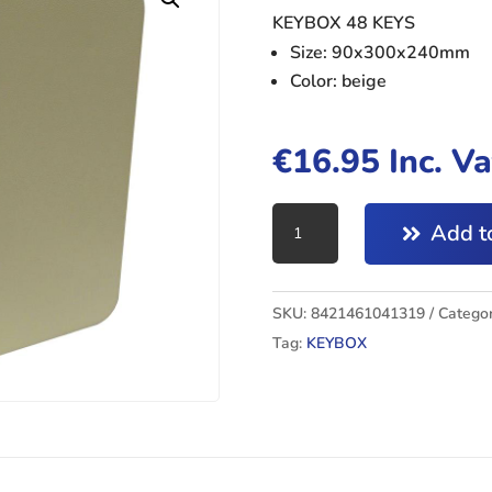
KEYBOX 48 KEYS
Size: 90x300x240mm
Color: beige
€
16.95
Inc. V
KEY
Add to
BOX
quantity
SKU:
8421461041319
Categor
Tag:
KEYBOX