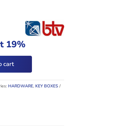
at 19%
 cart
ies:
HARDWARE
,
KEY BOXES