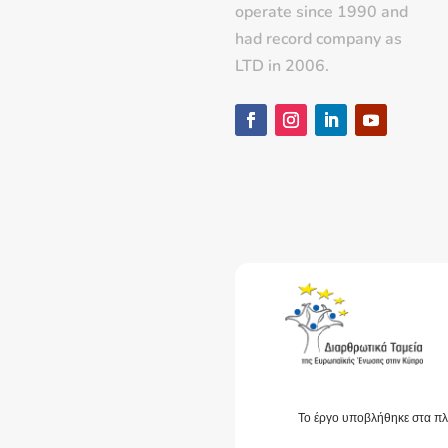
operate since 1990 and
had record company as
LTD in 2006.
Το έργο υποβλήθηκε στα πλ