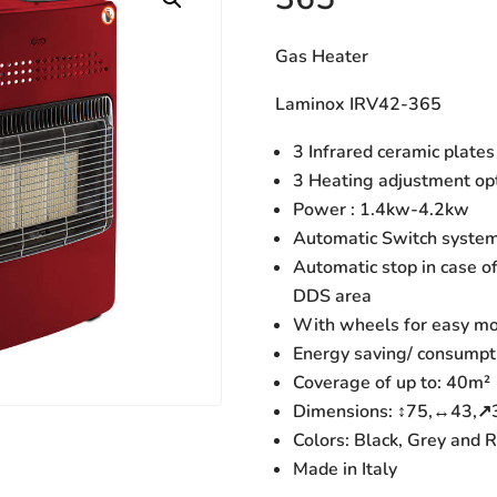
Gas Heater
Laminox IRV42-365
3 Infrared ceramic plates
3 Heating adjustment op
Power : 1.4kw-4.2kw
Automatic Switch system 
Automatic stop in case of
DDS area
With wheels for easy m
Energy saving/ consump
Coverage of up to: 40m²
Dimensions: ↕75,↔43,
Colors: Black, Grey and 
Made in Italy