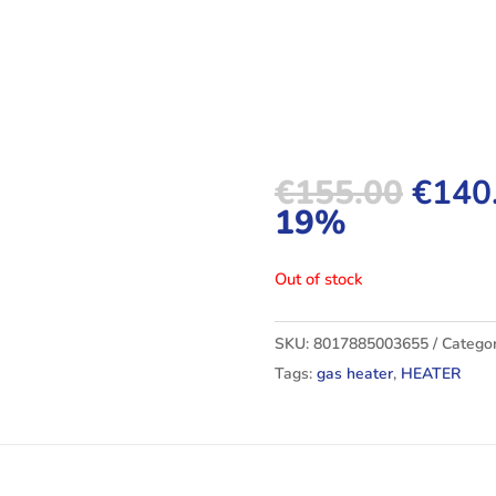
€
155.00
€
140
19%
Out of stock
SKU:
8017885003655
Categor
Tags:
gas heater
,
HEATER