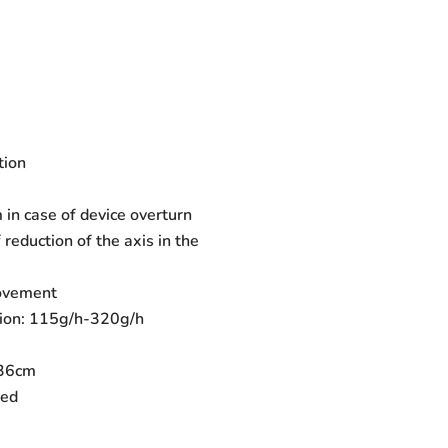
tion
in case of device overturn
 reduction of the axis in the
ovement
tion: 115g/h-320g/h
↗36cm
Red