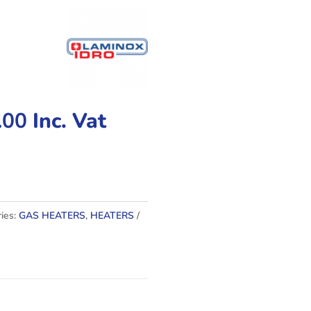
.00
Inc. Vat
ies:
GAS HEATERS
,
HEATERS