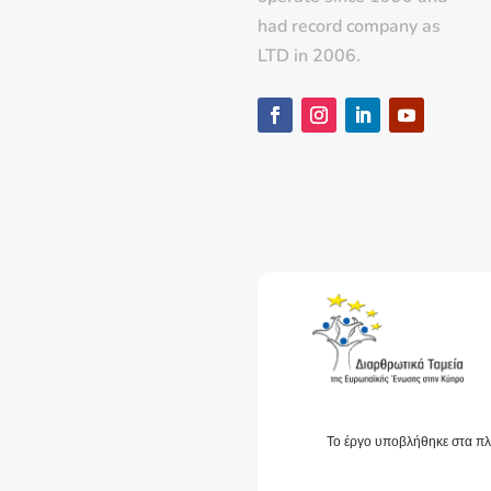
had record company as
LTD in 2006.
Το έργο υποβλήθηκε στα πλ