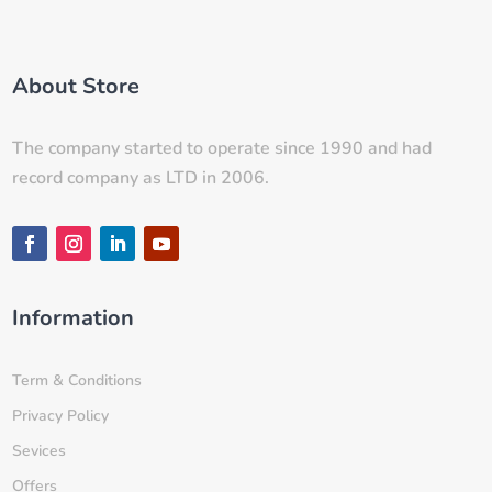
About Store
The company started to operate since 1990 and had
record company as LTD in 2006.
Information
Term & Conditions
Privacy Policy
Sevices
Offers