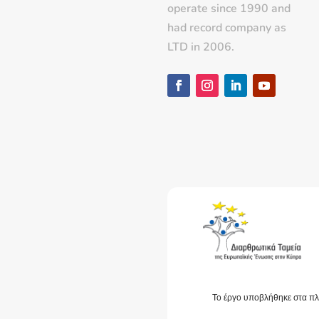
operate since 1990 and
had record company as
LTD in 2006.
Το έργο υποβλήθηκε στα πλ